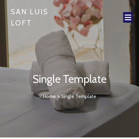
SAN LUIS
LOFT
Single Template
Home
»
Single Template